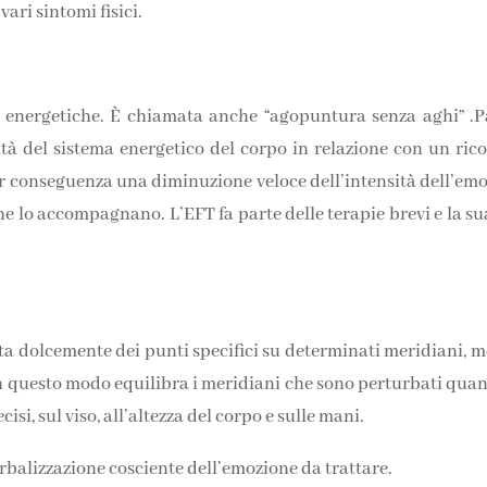
ari sintomi fisici.
e energetiche. È chiamata anche “agopuntura senza aghi” .P
ità del sistema energetico del corpo in relazione con un rico
per conseguenza una diminuzione veloce dell’intensità dell’emo
 lo accompagnano. L’EFT fa parte delle terapie brevi e la sua
tta dolcemente dei punti specifici su determinati meridiani, 
 In questo modo equilibra i meridiani che sono perturbati qua
isi, sul viso, all’altezza del corpo e sulle mani.
erbalizzazione cosciente dell’emozione da trattare.