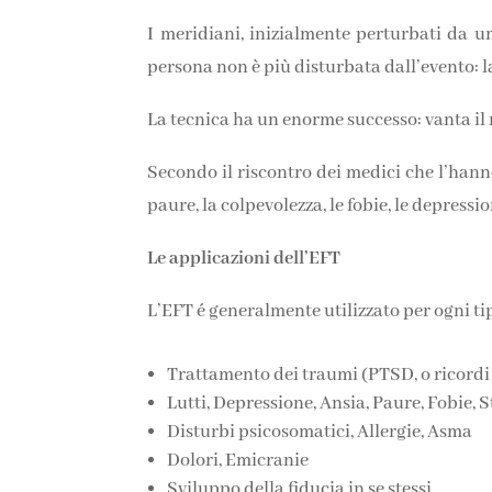
I meridiani, inizialmente perturbati da un
persona non è più disturbata dall’evento:
La tecnica ha un enorme successo: vanta il m
Secondo il riscontro dei medici che l’hanno p
paure, la colpevolezza, le fobie, le depression
Le applicazioni dell’EFT
L’EFT é generalmente utilizzato per ogni ti
Trattamento dei traumi (PTSD, o ricordi
Lutti, Depressione, Ansia, Paure, Fobie, S
Disturbi psicosomatici, Allergie, Asma
Dolori, Emicranie
Sviluppo della fiducia in se stessi