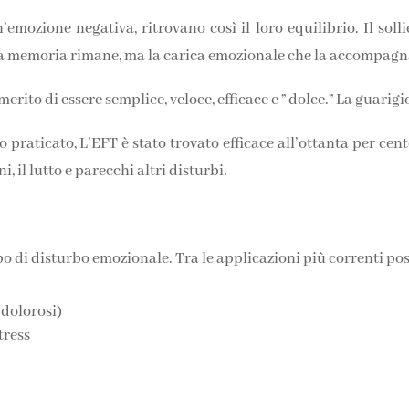
’emozione negativa, ritrovano così il loro equilibrio. Il soll
 la memoria rimane, ma la carica emozionale che la accompagn
erito di essere semplice, veloce, efficace e ” dolce.” La guarig
raticato, L’EFT è stato trovato efficace all’ottanta per cento p
i, il lutto e parecchi altri disturbi.
po di disturbo emozionale. Tra le applicazioni più correnti pos
 dolorosi)
tress